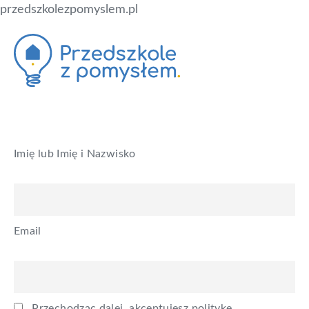
przedszkolezpomyslem.pl
Skip
Skip
to
to
primary
main
navigation
content
Newsletter
Przedszkole
blog
z
dla
pomysłem
nauczycieli,
Imię lub Imię i Nazwisko
którzy
chcą
mądrze
uczyć
Email
dzieci
Przechodząc dalej, akceptujesz politykę