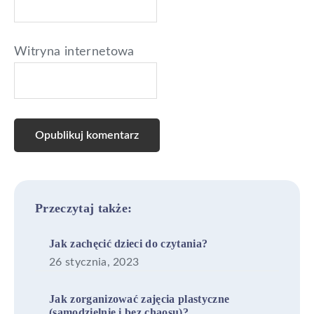
Witryna internetowa
Primary
Przeczytaj także:
Sidebar
Jak zachęcić dzieci do czytania?
26 stycznia, 2023
Jak zorganizować zajęcia plastyczne
(samodzielnie i bez chaosu)?