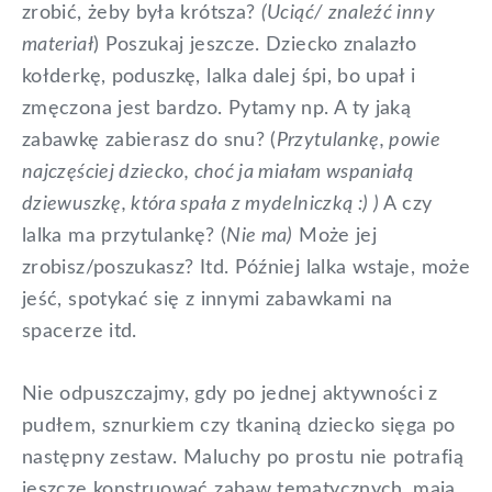
zrobić, żeby była krótsza?
(Uciąć/ znaleźć inny
materiał
) Poszukaj jeszcze. Dziecko znalazło
kołderkę, poduszkę, lalka dalej śpi, bo upał i
zmęczona jest bardzo. Pytamy np. A ty jaką
zabawkę zabierasz do snu? (
Przytulankę, powie
najczęściej dziecko, choć ja miałam wspaniałą
dziewuszkę, która spała z mydelniczką :) )
A czy
lalka ma przytulankę? (
Nie ma)
Może jej
zrobisz/poszukasz? Itd. Później lalka wstaje, może
jeść, spotykać się z innymi zabawkami na
spacerze itd.
Nie odpuszczajmy, gdy po jednej aktywności z
pudłem, sznurkiem czy tkaniną dziecko sięga po
następny zestaw. Maluchy po prostu nie potrafią
jeszcze konstruować zabaw tematycznych, mają