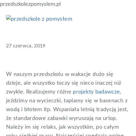
przedszkolezpomyslem.pl
Skip
Skip
Skip
Jak się bawić (długo) bez
to
to
to
Przedszkole
blog
primary
main
primary
z
zabawek?
dla
pomysłem
navigation
content
sidebar
nauczycieli,
27 czerwca, 2019
którzy
chcą
mądrze
W naszym przedszkolu w wakacje dużo się
uczyć
dzieje, ale wszystko toczy się nieco inaczej niż
dzieci
zwykle. Realizujemy różne
projekty badawcze,
jeździmy na wycieczki, taplamy się w basenach z
wodą i błotem itp. Wspaniała letnią tradycją jest,
że standardowe zabawki wyruszają na urlop.
Należy im się relaks, jak wszystkim, po całym