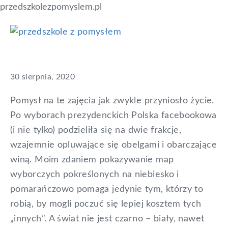
przedszkolezpomyslem.pl
Skip
Skip
Skip
Jak urządzić świat? –
to
to
to
Przedszkole
blog
primary
main
primary
z
zajęcia obywatelskie
dla
pomysłem
navigation
content
sidebar
nauczycieli,
30 sierpnia, 2020
którzy
Pomysł na te zajęcia jak zwykle przyniosło życie.
chcą
Po wyborach prezydenckich Polska facebookowa
mądrze
(i nie tylko) podzieliła się na dwie frakcje,
uczyć
wzajemnie opluwające się obelgami i obarczające
dzieci
winą. Moim zdaniem pokazywanie map
wyborczych pokreślonych na niebiesko i
pomarańczowo pomaga jedynie tym, którzy to
robią, by mogli poczuć się lepiej kosztem tych
„innych”. A świat nie jest czarno – biały, nawet