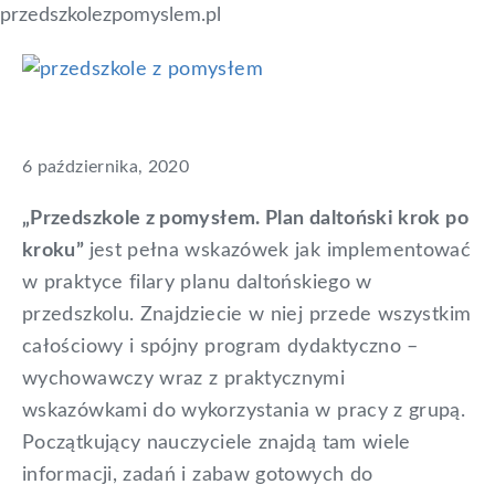
przedszkolezpomyslem.pl
Skip
Skip
Skip
Moja książka o planie
to
to
to
Przedszkole
blog
primary
main
primary
z
daltońskim
dla
pomysłem
navigation
content
sidebar
nauczycieli,
6 października, 2020
którzy
„Przedszkole z pomysłem. Plan daltoński krok po
chcą
kroku”
jest pełna wskazówek jak implementować
mądrze
w praktyce filary planu daltońskiego w
uczyć
przedszkolu. Znajdziecie w niej przede wszystkim
dzieci
całościowy i spójny program dydaktyczno –
wychowawczy wraz z praktycznymi
wskazówkami do wykorzystania w pracy z grupą.
Początkujący nauczyciele znajdą tam wiele
informacji, zadań i zabaw gotowych do