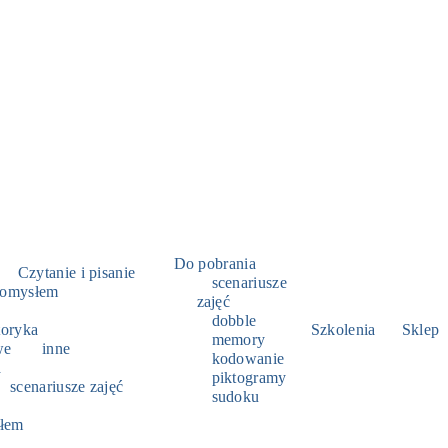
instrukcje
Do pobrania
Czytanie i pisanie
scenariusze
pomysłem
zajęć
dobble
toryka
Szkolenia
Sklep
memory
we
inne
kodowanie
a
piktogramy
scenariusze zajęć
sudoku
łem